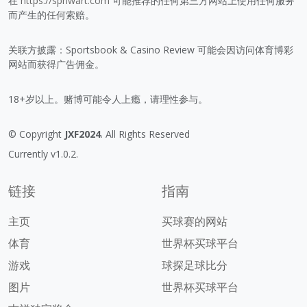
在
https://spnwart.com
可能推荐的任何第三方网站上使用任何服务
而产生的任何索赔。
关联方披露：Sportsbook & Casino Review 可能会因访问体育博彩
网站而获得广告佣金。
18+岁以上。赌博可能令人上瘾，请理性参与。
© Copyright
JXF2024
. All Rights Reserved
Currently v1.0.2.
链接
指南
主页
买球赛的网站
体育
世界杯买球平台
游戏
球探足球比分
图片
世界杯买球平台