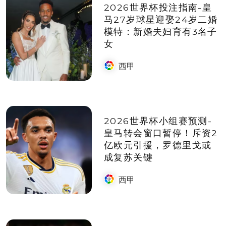
2026世界杯投注指南-皇
马27岁球星迎娶24岁二婚
模特：新婚夫妇育有3名子
女
西甲
2026世界杯小组赛预测-
皇马转会窗口暂停！斥资2
亿欧元引援，罗德里戈或
成复苏关键
西甲