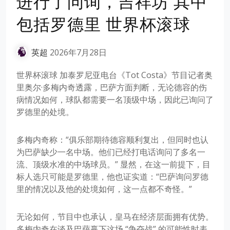
进行了问询，吉祥坊 其中
包括罗德里 世界杯滚球
英超
2026年7月28日
世界杯滚球 加泰罗尼亚电台《Tot Costa》节目记者奥
里奥尔·多梅内奇透露，巴萨方面判断，无论德容的伤
病情况如何，球队都需要一名顶级中场，因此已询问了
罗德里的处境。
多梅内奇称：“俱乐部期待德容顺利复出，但同时也认
为巴萨缺少一名中场。他们已经打电话询问了多名一
流、顶级水准的中场球员。” 显然，在这一前提下，目
标人选只可能是罗德里，他也证实道：“巴萨询问罗德
里的情况以及他的处境如何，这一点都不奇怪。”
无论如何，节目中也承认，皇马在经济层面拥有优势。
多梅内奇在谈及巴萨赢下这场 “争夺战” 的可能性时表