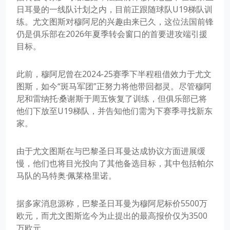
日耳曼的一线队计划之内，目前正跟随球队U19梯队训
练。尤文图斯对穆阿尼的兴趣由来已久，这位法国前锋
仍是俱乐部在2026年夏季转会窗口的首要进攻端引援
目标。
此前，穆阿尼曾在2024-25赛季下半程租借效力于尤文
图斯，如今“斑马军团”正努力将他带回都灵。尽管穆阿
尼和雷纳托·桑谢斯于周五恢复了训练，但俱乐部已将
他们下放至U19梯队，并告知他们需为下赛季寻找新东
家。
由于尤文图斯在与巴黎圣日耳曼达成协议方面进展缓
慢，他们也将目光投向了其他备选目标，其中包括帕尔
马队的马特奥·佩莱格里诺。
据多家消息源称，巴黎圣日耳曼为穆阿尼标价5500万
欧元，而尤文图斯迄今为止提出的最高报价仅为3500
万欧元。