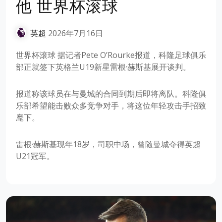
他 世界杯滚球
英超
2026年7月16日
世界杯滚球 据记者Pete O’Rourke报道，科隆足球俱乐
部正就签下英格兰U19新星雷根·赫斯基展开谈判。
报道称该球员在与曼城的合同到期后即将离队。科隆俱
乐部希望能击败众多竞争对手，将这位年轻攻击手招致
麾下。
雷根·赫斯基现年18岁，司职中场，曾随曼城夺得英超
U21冠军。