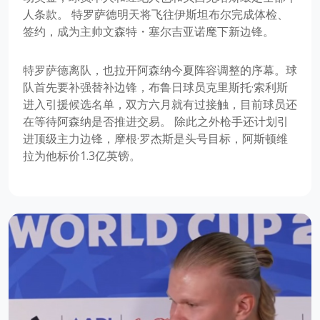
人条款。 特罗萨德明天将飞往伊斯坦布尔完成体检、
签约，成为主帅文森特・塞尔吉亚诺麾下新边锋。
特罗萨德离队，也拉开阿森纳今夏阵容调整的序幕。球
队首先要补强替补边锋，布鲁日球员克里斯托·索利斯
进入引援候选名单，双方六月就有过接触，目前球员还
在等待阿森纳是否推进交易。 除此之外枪手还计划引
进顶级主力边锋，摩根·罗杰斯是头号目标，阿斯顿维
拉为他标价1.3亿英镑。