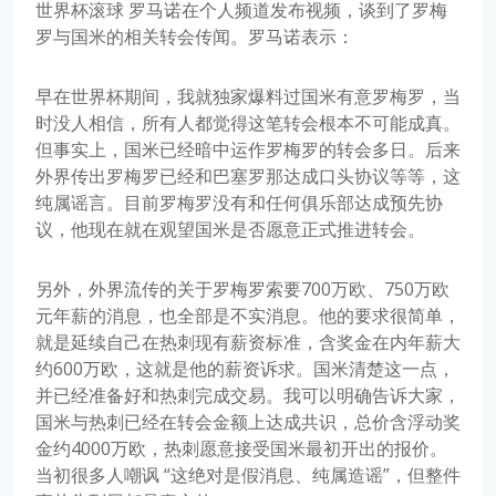
世界杯滚球 罗马诺在个人频道发布视频，谈到了罗梅
罗与国米的相关转会传闻。罗马诺表示：
早在世界杯期间，我就独家爆料过国米有意罗梅罗，当
时没人相信，所有人都觉得这笔转会根本不可能成真。
但事实上，国米已经暗中运作罗梅罗的转会多日。后来
外界传出罗梅罗已经和巴塞罗那达成口头协议等等，这
纯属谣言。目前罗梅罗没有和任何俱乐部达成预先协
议，他现在就在观望国米是否愿意正式推进转会。
另外，外界流传的关于罗梅罗索要700万欧、750万欧
元年薪的消息，也全部是不实消息。他的要求很简单，
就是延续自己在热刺现有薪资标准，含奖金在内年薪大
约600万欧，这就是他的薪资诉求。国米清楚这一点，
并已经准备好和热刺完成交易。我可以明确告诉大家，
国米与热刺已经在转会金额上达成共识，总价含浮动奖
金约4000万欧，热刺愿意接受国米最初开出的报价。
当初很多人嘲讽 “这绝对是假消息、纯属造谣”，但整件