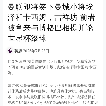
曼联即将签下曼城小将埃
泽和卡西姆，吉祥坊 前者
被拿来与博格巴相提并论
世界杯滚球
英超
2026年7月23日
世界杯滚球 据英国媒体《太阳报》报道，曼联接近签
下两名16岁的曼城青训中场，戴维·埃泽和卡里姆·卡西
姆。
戴维·埃泽是曼城青训营出品，今夏明确将离开曼城青
训体系后成为曼联目标。他兼具身体对抗、身高和技
术，被拿来与曼联旧将博格巴比较。戴维·埃泽曾担任
英格兰U16队长，他拒绝了曼城的续约报价，转会将涉