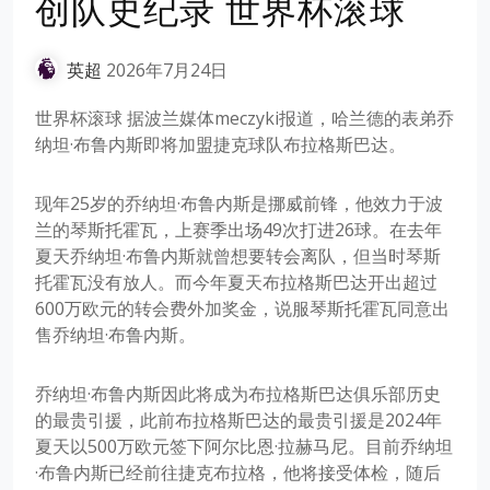
创队史纪录 世界杯滚球
英超
2026年7月24日
世界杯滚球 据波兰媒体meczyki报道，哈兰德的表弟乔
纳坦·布鲁内斯即将加盟捷克球队布拉格斯巴达。
现年25岁的乔纳坦·布鲁内斯是挪威前锋，他效力于波
兰的琴斯托霍瓦，上赛季出场49次打进26球。在去年
夏天乔纳坦·布鲁内斯就曾想要转会离队，但当时琴斯
托霍瓦没有放人。而今年夏天布拉格斯巴达开出超过
600万欧元的转会费外加奖金，说服琴斯托霍瓦同意出
售乔纳坦·布鲁内斯。
乔纳坦·布鲁内斯因此将成为布拉格斯巴达俱乐部历史
的最贵引援，此前布拉格斯巴达的最贵引援是2024年
夏天以500万欧元签下阿尔比恩·拉赫马尼。目前乔纳坦
·布鲁内斯已经前往捷克布拉格，他将接受体检，随后