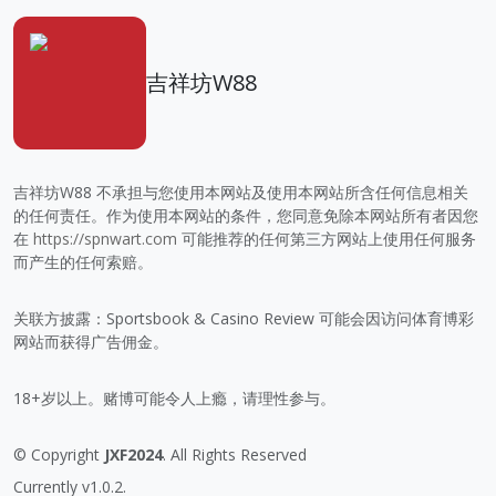
吉祥坊W88
吉祥坊W88 不承担与您使用本网站及使用本网站所含任何信息相关
的任何责任。作为使用本网站的条件，您同意免除本网站所有者因您
在
https://spnwart.com
可能推荐的任何第三方网站上使用任何服务
而产生的任何索赔。
关联方披露：Sportsbook & Casino Review 可能会因访问体育博彩
网站而获得广告佣金。
18+岁以上。赌博可能令人上瘾，请理性参与。
© Copyright
JXF2024
. All Rights Reserved
Currently v1.0.2.