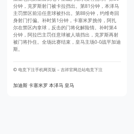
分钟，克罗斯射门被卡拉挡出。第81分钟，本泽马
主罚禁区前沿任意球被扑出。第88分钟，约维奇回
身射门打偏。补时第1分钟，卡塞米罗挑传，阿扎
尔在禁区内拿球，反击的门将化解险情。补时第4
分钟，阿拉巴主罚任意球被人墙挡出，克罗斯再射
被门将扑住。全场比赛结束，皇马主场0-0战平加迪
斯。
© 电竞下注手机网页版 – 吉祥官网总站电竞下注
加迪斯
卡塞米罗
本泽马
皇马