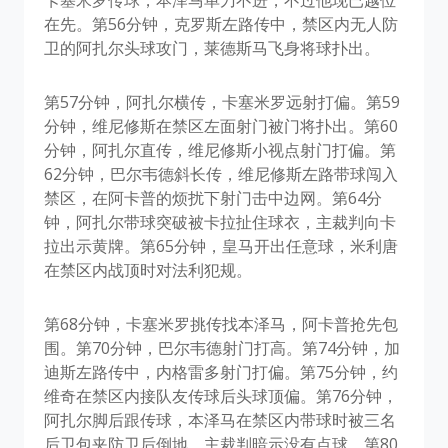
卡塞米罗传球，本泽马单刀不进，不过他现已越位
在先。第56分钟，克罗斯左路传中，禁区内无人防
卫的阿扎尔头球攻门，莱德斯马飞身将球扑出。
第57分钟，阿扎尔横传，卡塞米罗远射打偏。第59
分钟，维尼修斯在禁区左面射门被门将扑出。第60
分钟，阿扎尔直传，维尼修斯小视点射门打偏。第
62分钟，巴尔韦德斜长传，维尼修斯左路带球闯入
禁区，在阿卡普的烦扰下射门击中边网。第64分
钟，阿扎尔带球突破被卡拉扯住球衣，主裁判向卡
拉出示黄牌。第65分钟，皇马开出任意球，米利唐
在禁区内战顶时对法利犯规。
第68分钟，卡塞米罗挑传找本泽马，阿卡普抢先包
围。第70分钟，巴尔韦德射门打高。第74分钟，加
迪斯左路传中，内格雷多射门打偏。第75分钟，约
维奇在禁区内接队友传球后头球顶偏。第76分钟，
阿扎尔脚后跟传球，本泽马在禁区内带球时被三名
后卫包夹防卫后倒地，主裁判暗示没有点球。第80