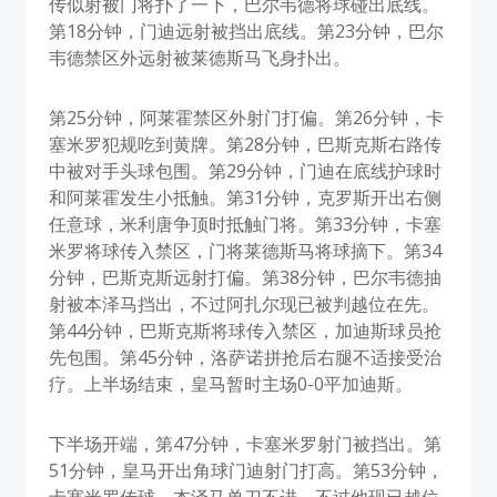
传似射被门将扑了一下，巴尔韦德将球碰出底线。
第18分钟，门迪远射被挡出底线。第23分钟，巴尔
韦德禁区外远射被莱德斯马飞身扑出。
第25分钟，阿莱霍禁区外射门打偏。第26分钟，卡
塞米罗犯规吃到黄牌。第28分钟，巴斯克斯右路传
中被对手头球包围。第29分钟，门迪在底线护球时
和阿莱霍发生小抵触。第31分钟，克罗斯开出右侧
任意球，米利唐争顶时抵触门将。第33分钟，卡塞
米罗将球传入禁区，门将莱德斯马将球摘下。第34
分钟，巴斯克斯远射打偏。第38分钟，巴尔韦德抽
射被本泽马挡出，不过阿扎尔现已被判越位在先。
第44分钟，巴斯克斯将球传入禁区，加迪斯球员抢
先包围。第45分钟，洛萨诺拼抢后右腿不适接受治
疗。上半场结束，皇马暂时主场0-0平加迪斯。
下半场开端，第47分钟，卡塞米罗射门被挡出。第
51分钟，皇马开出角球门迪射门打高。第53分钟，