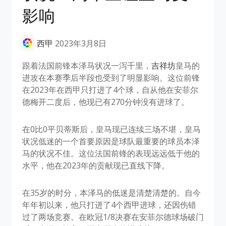
影响
西甲
2023年3月8日
跟着法国前锋本泽马状况一泻千里，
吉祥坊
皇马的
进攻在本赛季后半段也受到了明显影响。这位前锋
在2023年在西甲只打进了4个球，自从他在安菲尔
德梅开二度后，他现已有270分钟没有进球了。
在0比0平贝蒂斯后，皇马现已连续三场不堪，皇马
状况低迷的一个首要原因是球队最重要的球员本泽
马的状况不佳。这位法国前锋的表现远远低于他的
水平，他在2023年的贡献现已直线下降。
在35岁的时分，本泽马的低迷是清楚清楚的。自今
年年初以来，他只打进了4个西甲进球，还因伤错
过了两场竞赛。在欧冠1/8决赛在安菲尔德球场破门