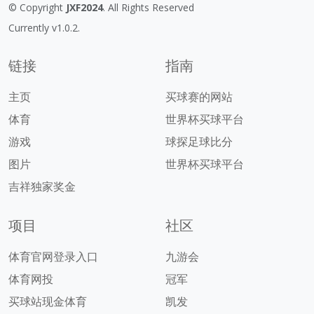
© Copyright
JXF2024
. All Rights Reserved
Currently v1.0.2.
链接
指南
主页
买球赛的网站
体育
世界杯买球平台
游戏
球探足球比分
图片
世界杯买球平台
吉祥独家奖金
项目
社区
体育官网登录入口
九游会
体育网投
冠军
买球站现金体育
凯发