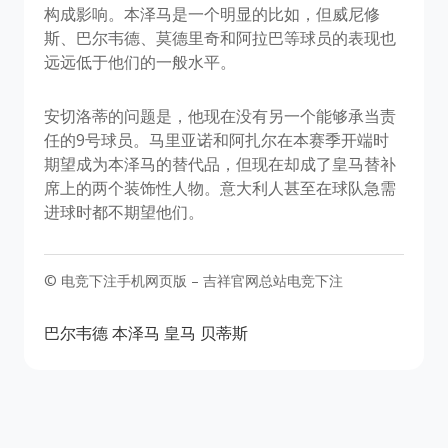
构成影响。本泽马是一个明显的比如，但威尼修
斯、巴尔韦德、莫德里奇和阿拉巴等球员的表现也
远远低于他们的一般水平。
安切洛蒂的问题是，他现在没有另一个能够承当责
任的9号球员。马里亚诺和阿扎尔在本赛季开端时
期望成为本泽马的替代品，但现在却成了皇马替补
席上的两个装饰性人物。意大利人甚至在球队急需
进球时都不期望他们。
© 电竞下注手机网页版 – 吉祥官网总站电竞下注
巴尔韦德
本泽马
皇马
贝蒂斯