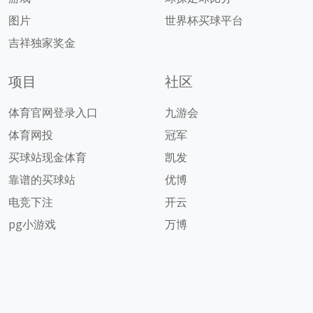
图片
世界杯买球平台
吉祥独家奖金
项目
社区
体育官网登录入口
九游会
体育网投
冠军
买球站现金体育
凯发
靠谱的买球站
优博
电竞下注
开云
pg小游戏
万博