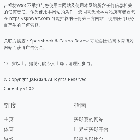
吉祥坊W88 不承担与您使用本网站及使用本网站所含任何信息相关
的任何责任。作为使用本网站的条件，您同意免除本网站所有者因您
在
https://spnwart.com
可能推荐的任何第三方网站上使用任何服务
而产生的任何索赔。
关联方披露：Sportsbook & Casino Review 可能会因访问体育博彩
网站而获得广告佣金。
18+岁以上。赌博可能令人上瘾，请理性参与。
© Copyright
JXF2024
. All Rights Reserved
Currently v1.0.2.
链接
指南
主页
买球赛的网站
体育
世界杯买球平台
游戏
球探足球比分