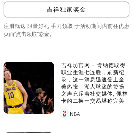
吉祥独家奖金
注册就送 限量好礼 手刀领取 于活动期间内前往优惠
页面”点击领取”彩金。
吉祥坊官网 – 肯纳德取得
职业生涯七连胜，刷新纪
录，这一消息迅速登上全
美热搜！湖人球迷的赞扬
之声充斥着社交媒体, 佩林
卡的二换一交易堪称完美
NBA