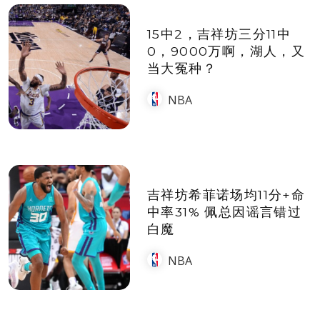
15中2，吉祥坊三分11中
0，9000万啊，湖人，又
当大冤种？
NBA
吉祥坊希菲诺场均11分+命
中率31% 佩总因谣言错过
白魔
NBA