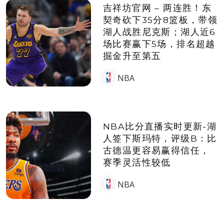
吉祥坊官网 – 两连胜！东
契奇砍下35分8篮板，带领
湖人战胜尼克斯；湖人近6
场比赛赢下5场，排名超越
掘金升至第五
NBA
NBA比分直播实时更新-湖
人签下斯玛特，评级B：比
古德温更容易赢得信任，
赛季灵活性较低
NBA