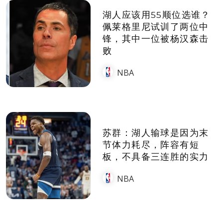
湖人应该用55顺位选谁？
佩莱格里尼试训了两位中
锋，其中一位被杨汉森击
败
NBA
苏群：湖人输球是因为末
节体力耗尽，阵容有短
板，不具备三连胜的实力
NBA