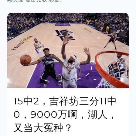
15中2，吉祥坊三分11中
0，9000万啊，湖人，
又当大冤种？