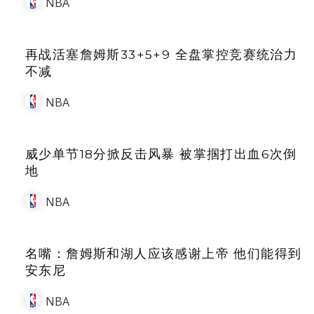
NBA
再战活塞詹姆斯33+5+9 全盘掌控竞赛统治力
不减
NBA
威少单节18分掀反击风暴 被掌掴打出血6次倒
地
NBA
名嘴：詹姆斯和湖人应该感谢上帝 他们能得到
安东尼
NBA