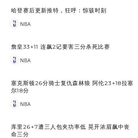
哈登赛后更新推特，狂呼：惊骇时刻
NBA
詹皇33+11 连飙2记要害三分杀死比赛
NBA
塞克斯顿26分骑士复仇森林狼 阿伦23+18拉塞
尔18分
NBA
库里26+7遭三人包夹功率低 晃开浓眉飙中丧
命三分