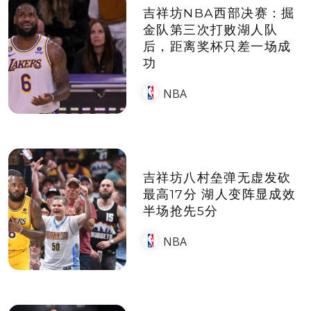
吉祥坊NBA西部决赛：掘
金队第三次打败湖人队
后，距离奖杯只差一场成
功
NBA
吉祥坊八村垒弹无虚发砍
最高17分 湖人变阵显成效
半场抢先5分
NBA