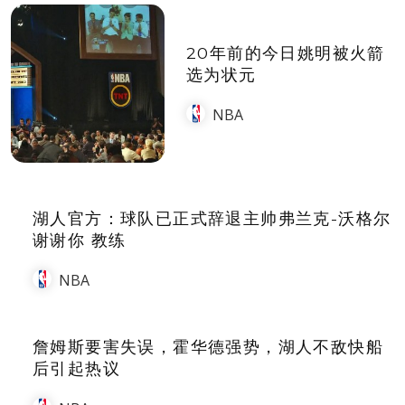
20年前的今日姚明被火箭
选为状元
NBA
湖人官方：球队已正式辞退主帅弗兰克-沃格尔
谢谢你 教练
NBA
詹姆斯要害失误，霍华德强势，湖人不敌快船
后引起热议