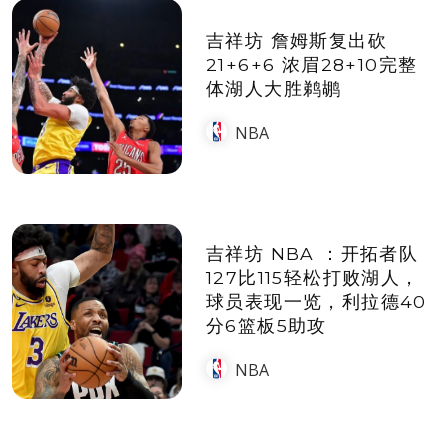
吉祥坊 詹姆斯复出砍
21+6+6 浓眉28+10完整
体湖人大胜鹈鹕
NBA
吉祥坊 NBA ：开拓者队
127比115轻松打败湖人，
球员表现一览，利拉德40
分6篮板5助攻
NBA