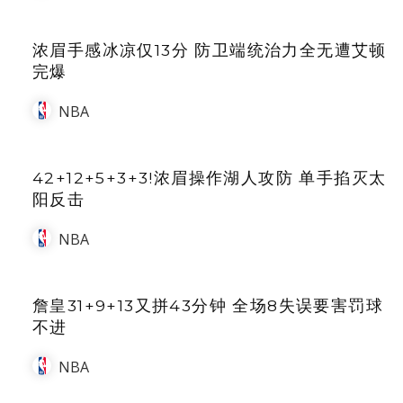
浓眉手感冰凉仅13分 防卫端统治力全无遭艾顿
完爆
NBA
42+12+5+3+3!浓眉操作湖人攻防 单手掐灭太
阳反击
NBA
詹皇31+9+13又拼43分钟 全场8失误要害罚球
不进
NBA