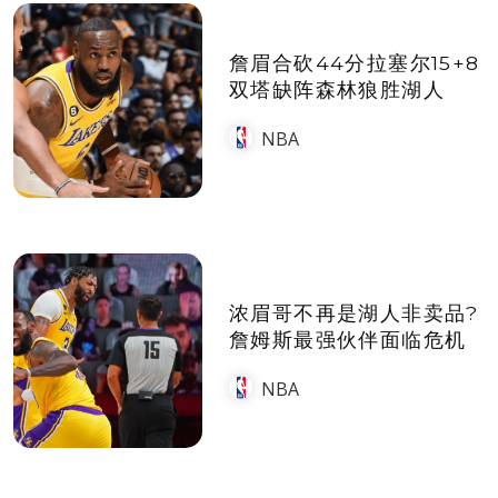
詹眉合砍44分拉塞尔15+8
双塔缺阵森林狼胜湖人
NBA
浓眉哥不再是湖人非卖品?
詹姆斯最强伙伴面临危机
NBA