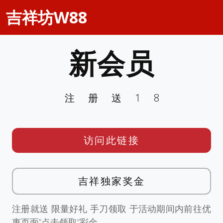
吉祥坊W88
新会员
注册送18
访问此链接
吉祥独家奖金
注册就送 限量好礼 手刀领取 于活动期间内前往优
惠页面”点击领取”彩金。