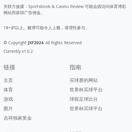
关联方披露：Sportsbook & Casino Review 可能会因访问体育博彩
网站而获得广告佣金。
18+岁以上。赌博可能令人上瘾，请理性参与。
© Copyright
JXF2024
. All Rights Reserved
Currently v1.0.2.
链接
指南
主页
买球赛的网站
体育
世界杯买球平台
游戏
球探足球比分
图片
世界杯买球平台
吉祥独家奖金