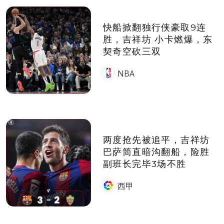
快船掀翻独行侠豪取9连
胜，吉祥坊 小卡燃爆，东
契奇空砍三双
NBA
两度抢先被追平，吉祥坊
巴萨简直暗沟翻船，险胜
副班长完毕3场不胜
西甲