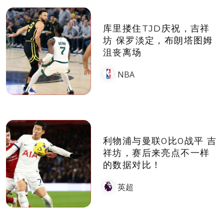
库里搂住TJD庆祝，吉祥
坊 保罗淡定，布朗塔图姆
沮丧离场
NBA
利物浦与曼联0比0战平 吉
祥坊，赛后来亮点不一样
的数据对比！
英超