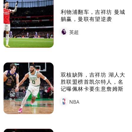
利物浦翻车，吉祥坊 曼城
躺赢，曼联有望逆袭
英超
双核缺阵，吉祥坊 湖人大
胜联盟榜首凯尔特人，名
记曝佩林卡要生意詹姆斯
NBA