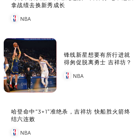
拿战绩去换新秀成长
NBA
锋线新星想要有所行进就
得匆促脱离勇士 吉祥坊？
NBA
哈登命中“3+1”准绝杀，吉祥坊 快船胜火箭终
结六连败
NBA