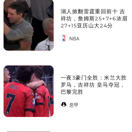
湖人掀翻雷霆重回前十 吉
祥坊，詹姆斯25+7+6浓眉
27+15亚历山大24分
NBA
一夜3豪门全胜：米兰大胜
罗马，吉祥坊 皇马夺冠，
巴黎完胜
意甲