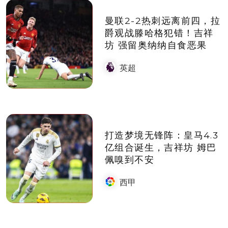
曼联2-2热刺远离前四，拉
爵观战滕哈格犯错！吉祥
坊 强留奥纳纳自食恶果
英超
打造梦境无锋阵：皇马4.3
亿组合诞生，吉祥坊 姆巴
佩嗅到不安
西甲