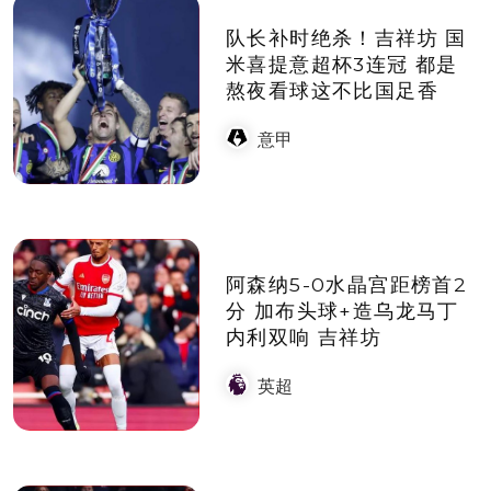
队长补时绝杀！吉祥坊 国
米喜提意超杯3连冠 都是
熬夜看球这不比国足香
意甲
阿森纳5-0水晶宫距榜首2
分 加布头球+造乌龙马丁
内利双响 吉祥坊
英超