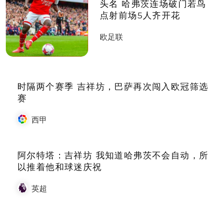
头名 哈弗茨连场破门若鸟
点射前场5人齐开花
欧足联
时隔两个赛季 吉祥坊，巴萨再次闯入欧冠筛选
赛
西甲
阿尔特塔：吉祥坊 我知道哈弗茨不会自动，所
以推着他和球迷庆祝
英超