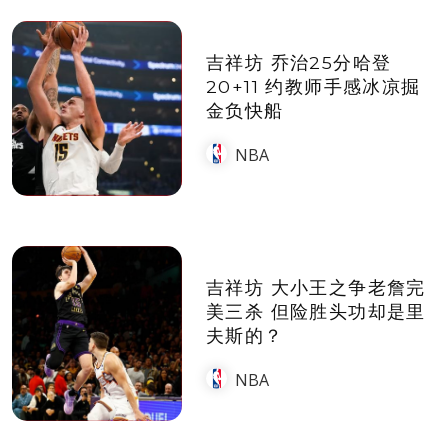
吉祥坊 乔治25分哈登
20+11 约教师手感冰凉掘
金负快船
NBA
吉祥坊 大小王之争老詹完
美三杀 但险胜头功却是里
夫斯的？
NBA