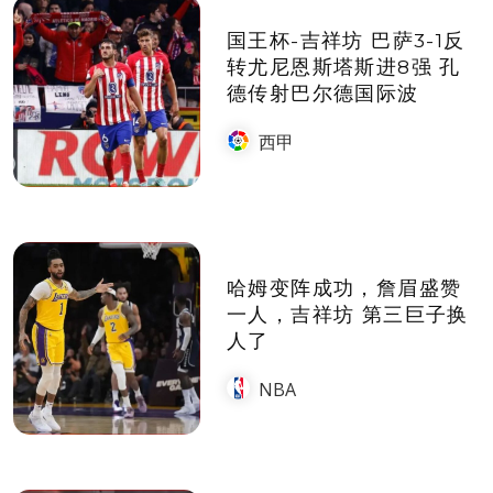
国王杯-吉祥坊 巴萨3-1反
转尤尼恩斯塔斯进8强 孔
德传射巴尔德国际波
西甲
哈姆变阵成功，詹眉盛赞
一人，吉祥坊 第三巨子换
人了
NBA