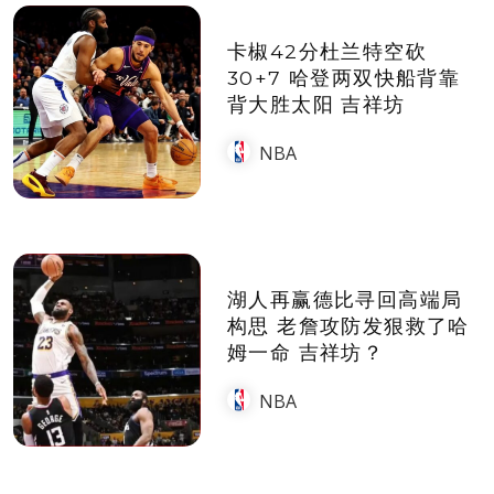
卡椒42分杜兰特空砍
30+7 哈登两双快船背靠
背大胜太阳 吉祥坊
NBA
湖人再赢德比寻回高端局
构思 老詹攻防发狠救了哈
姆一命 吉祥坊？
NBA