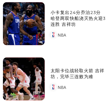
小卡复出24分乔治23分
哈登两双快船浇灭热火迎3
连胜 吉祥坊
NBA
太阳卡位战轻取火箭 吉祥
坊，完毕三连败为难
NBA