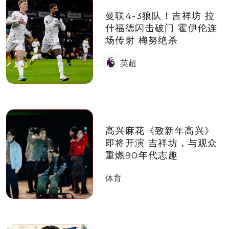
曼联4-3狼队！吉祥坊 拉
什福德闪击破门 霍伊伦连
场传射 梅努绝杀
英超
高兴麻花《致新年高兴》
即将开演 吉祥坊，与观众
重燃90年代志趣
体育