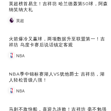
英超榜首易主！吉祥坊 哈兰德轰第50球，阿森
纳笑纳大礼
英超
火箭爆冷又赢球，两项数据升至联盟第一！吉
祥坊 乌度卡赛后说话镇定客观
NBA
NBA季中锦标赛湖人VS犹他爵士 吉祥坊，湖
人轻松晋级八强！
NBA
马刺不敌快船，喜迎九连败！吉祥坊 毫不勉强