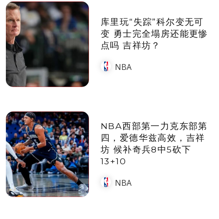
库里玩“失踪”科尔变无可
变 勇士完全塌房还能更惨
点吗 吉祥坊？
NBA
NBA西部第一力克东部第
四，爱德华兹高效，吉祥
坊 候补奇兵8中5砍下
13+10
NBA