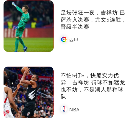
足坛张狂一夜，吉祥坊 巴
萨杀入决赛，尤文5连胜，
晋级半决赛
西甲
不怕5打8，快船实力优
异，吉祥坊 罚球不如猛龙
也不妨，不是湖人那种球
队
NBA