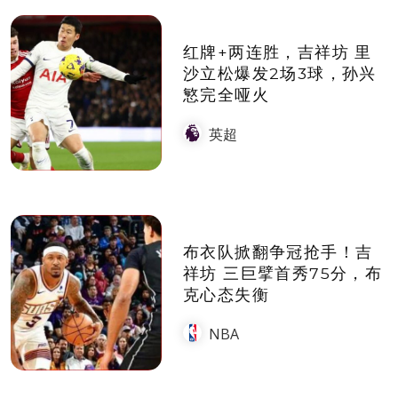
红牌+两连胜，吉祥坊 里
沙立松爆发2场3球，孙兴
慜完全哑火
英超
布衣队掀翻争冠抢手！吉
祥坊 三巨擘首秀75分，布
克心态失衡
NBA