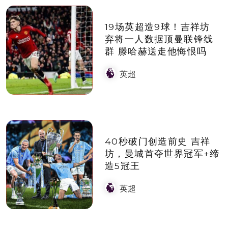
19场英超造9球！吉祥坊
弃将一人数据顶曼联锋线
群 滕哈赫送走他悔恨吗
英超
40秒破门创造前史 吉祥
坊，曼城首夺世界冠军+缔
造5冠王
英超