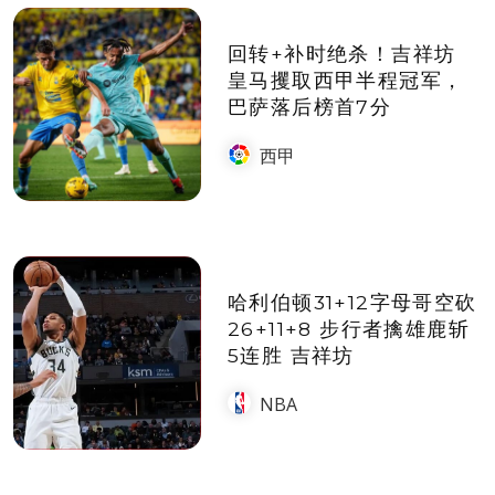
回转+补时绝杀！吉祥坊
皇马攫取西甲半程冠军，
巴萨落后榜首7分
西甲
哈利伯顿31+12字母哥空砍
26+11+8 步行者擒雄鹿斩
5连胜 吉祥坊
NBA