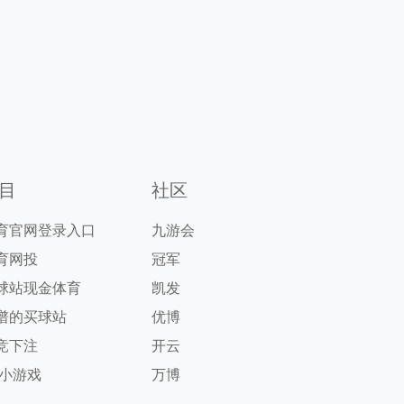
目
社区
育官网登录入口
九游会
育网投
冠军
球站现金体育
凯发
谱的买球站
优博
竞下注
开云
g小游戏
万博