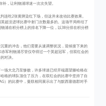
弥补，让利物浦球迷一次次失望。
判连吃2张黄牌染红下场，但这并未改动比赛效果。
浦英超没进球比赛中射门次数最多的。这场平局终结了
利物浦在积分榜上的排名下降一位，以38分排在积分榜
个沉重的冲击，他们需要从速调整状况，迎候接下来的
和赤军利物浦尽管仅夺得过一个英超冠军，但双红会的
目的对决。
历一场大北乃至惨败，许多球迷已经开端愿望滕哈格在
滕哈格的球队顶住了压力，在双红会的比赛中坚持了自
WAG）的比赛中，曼联相同展示出了与默西塞德郡对手