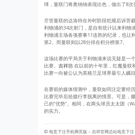
球，曼联门将奥纳纳表现出色，做出了8次
尽管曼联的达洛特在补时阶段犯规后诉苦裁
利物浦的34次射门，是自有统计以来利物
利物浦主场各项赛事11连胜的纪录，也让
第2。而曼联则以28分排在积分榜第7。
这场比赛的平局关于利物浦来说无疑是一
比赛。
吉祥坊
在以前的十年里，红魔曼联
比赛一向被公认为英格兰足球界最引人瞩
在赛前的媒体猜测中，曼联如同注定要经
比赛完毕后拾掇行李脱离的情景。可是，
己的“优势”。相同，在两头球员太太团（
的实力。
© 电竞下注手机网页版 – 吉祥官网总站电竞下注