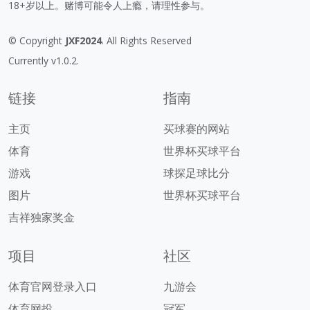
18+岁以上。赌博可能令人上瘾，请理性参与。
© Copyright
JXF2024
. All Rights Reserved
Currently v1.0.2.
链接
指南
主页
买球赛的网站
体育
世界杯买球平台
游戏
球探足球比分
图片
世界杯买球平台
吉祥独家奖金
项目
社区
体育官网登录入口
九游会
体育网投
冠军