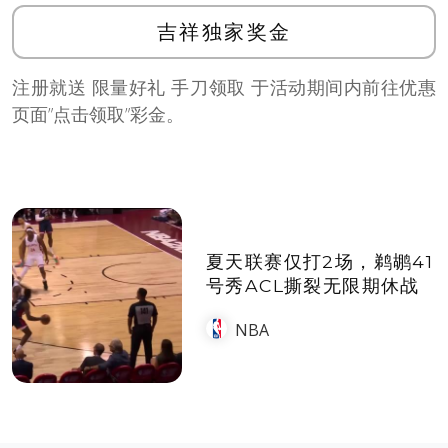
吉祥独家奖金
注册就送 限量好礼 手刀领取 于活动期间内前往优惠
页面”点击领取”彩金。
夏天联赛仅打2场，鹈鹕41
号秀ACL撕裂无限期休战
NBA