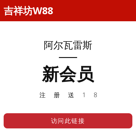
吉祥坊W88
阿尔瓦雷斯
新会员
注册送18
访问此链接