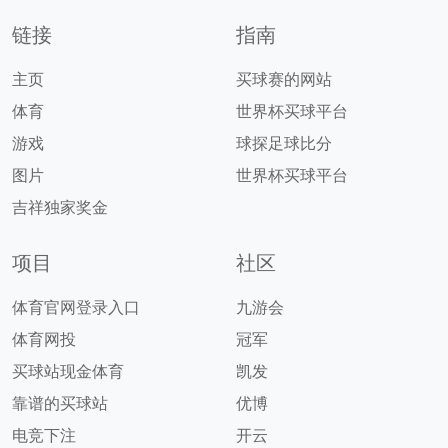
链接
指南
主页
买球赛的网站
体育
世界杯买球平台
游戏
球探足球比分
图片
世界杯买球平台
吉祥独家奖金
项目
社区
体育官网登录入口
九游会
体育网投
冠军
买球站现金体育
凯发
靠谱的买球站
优博
电竞下注
开云