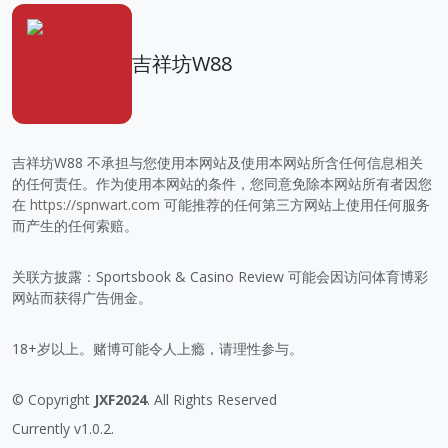
吉祥坊W88
吉祥坊W88 不承担与您使用本网站及使用本网站所含任何信息相关
的任何责任。作为使用本网站的条件，您同意免除本网站所有者因您
在
https://spnwart.com
可能推荐的任何第三方网站上使用任何服务
而产生的任何索赔。
关联方披露：Sportsbook & Casino Review 可能会因访问体育博彩
网站而获得广告佣金。
18+岁以上。赌博可能令人上瘾，请理性参与。
© Copyright
JXF2024
. All Rights Reserved
Currently v1.0.2.