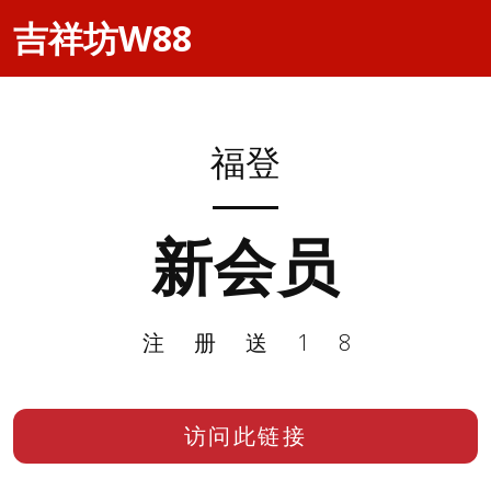
吉祥坊W88
福登
新会员
注册送18
访问此链接