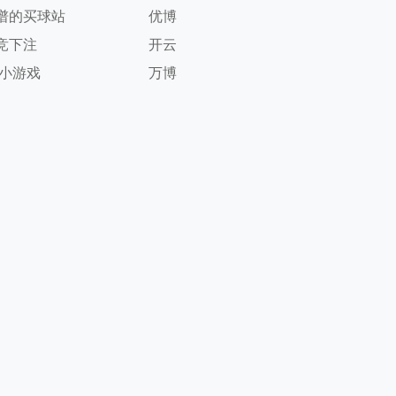
谱的买球站
优博
竞下注
开云
g小游戏
万博