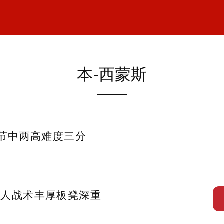
本-西蒙斯
末节中两高难度三分
6人战术丰厚板凳深重