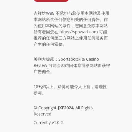
吉祥坊W88 不承担与您使用本网站及使用
本网站所含任何信息相关的任何责任。作
为使用本网站的条件，您同意免除本网站
所有者因您在
https://spnwart.com
可能
推荐的任何第三方网站上使用任何服务而
产生的任何索赔。
关联方披露：Sportsbook & Casino
Review 可能会因访问体育博彩网站而获得
广告佣金。
18+岁以上。赌博可能令人上瘾，请理性
参与。
© Copyright
JXF2024
. All Rights
Reserved
Currently v1.0.2.