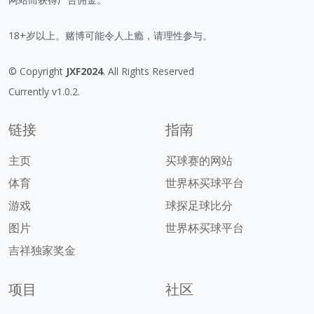
18+岁以上。赌博可能令人上瘾，请理性参与。
© Copyright
JXF2024
. All Rights Reserved
Currently v1.0.2.
链接
指南
主页
买球赛的网站
体育
世界杯买球平台
游戏
球探足球比分
图片
世界杯买球平台
吉祥独家奖金
项目
社区