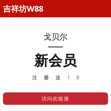
吉祥坊W88
戈贝尔
新会员
注册送18
访问此链接