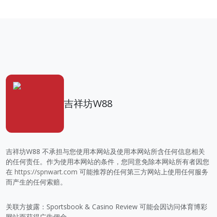
吉祥坊W88
吉祥坊W88 不承担与您使用本网站及使用本网站所含任何信息相关
的任何责任。作为使用本网站的条件，您同意免除本网站所有者因您
在
https://spnwart.com
可能推荐的任何第三方网站上使用任何服务
而产生的任何索赔。
关联方披露：Sportsbook & Casino Review 可能会因访问体育博彩
网站而获得广告佣金。