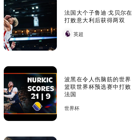
法国大个子鲁迪·戈贝尔在
打败意大利后获得两双
英超
波黑在令人伤脑筋的世界
篮联世界杯预选赛中打败
法国
世界杯