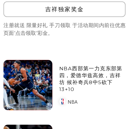
吉祥独家奖金
注册就送 限量好礼 手刀领取 于活动期间内前往优惠
页面”点击领取”彩金。
NBA西部第一力克东部第
四，爱德华兹高效，吉祥
坊 候补奇兵8中5砍下
13+10
NBA