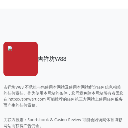
吉祥坊W88
吉祥坊W88 不承担与您使用本网站及使用本网站所含任何信息相关
的任何责任。作为使用本网站的条件，您同意免除本网站所有者因您
在
https://spnwart.com
可能推荐的任何第三方网站上使用任何服务
而产生的任何索赔。
关联方披露：Sportsbook & Casino Review 可能会因访问体育博彩
网站而获得广告佣金。