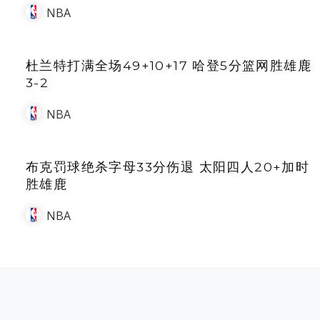
NBA
杜兰特打满全场49+10+17 哈登5分篮网胜雄鹿
3-2
NBA
布克罚球绝杀字母33分伤退 太阳四人20+加时
胜雄鹿
NBA