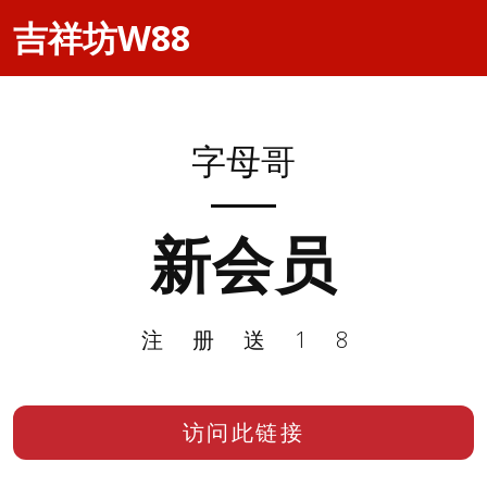
吉祥坊W88
字母哥
新会员
注册送18
访问此链接