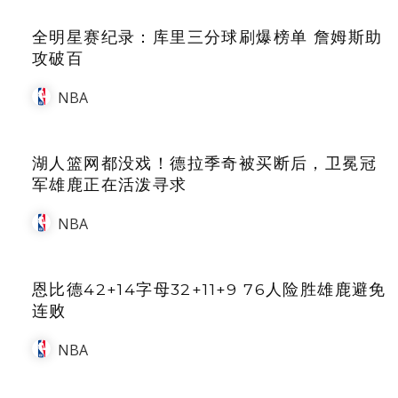
全明星赛纪录：库里三分球刷爆榜单 詹姆斯助
攻破百
NBA
湖人篮网都没戏！德拉季奇被买断后，卫冕冠
军雄鹿正在活泼寻求
NBA
恩比德42+14字母32+11+9 76人险胜雄鹿避免
连败
NBA