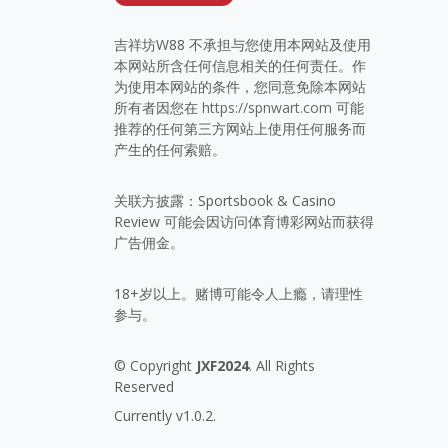
吉祥坊W88 不承担与您使用本网站及使用
本网站所含任何信息相关的任何责任。作
为使用本网站的条件，您同意免除本网站
所有者因您在
https://spnwart.com
可能
推荐的任何第三方网站上使用任何服务而
产生的任何索赔。
关联方披露：Sportsbook & Casino
Review 可能会因访问体育博彩网站而获得
广告佣金。
18+岁以上。赌博可能令人上瘾，请理性
参与。
© Copyright
JXF2024
. All Rights
Reserved
Currently v1.0.2.