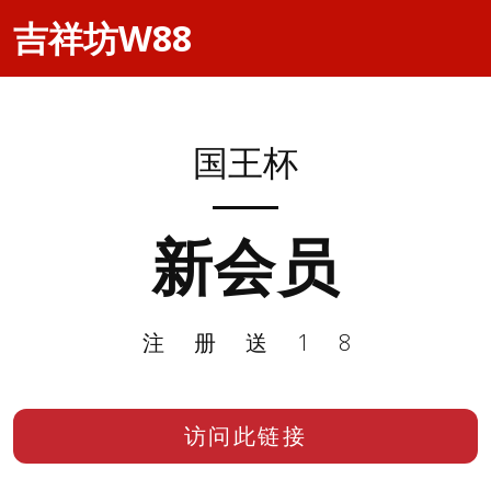
吉祥坊W88
国王杯
新会员
注册送18
访问此链接