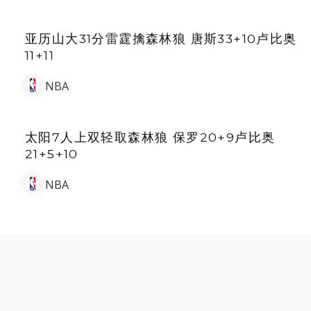
亚历山大31分雷霆擒森林狼 唐斯33+10卢比奥
11+11
NBA
太阳7人上双轻取森林狼 保罗20+9卢比奥
21+5+10
NBA