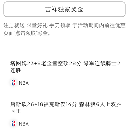
吉祥独家奖金
注册就送 限量好礼 手刀领取 于活动期间内前往优惠
页面”点击领取”彩金。
塔图姆23+8老金童空砍28分 绿军连续骑士2
连胜
NBA
唐斯砍26+18福克斯仅14分 森林狼6人上双胜
国王
NBA