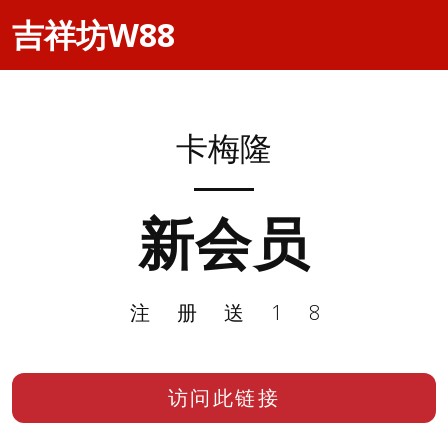
吉祥坊W88
卡梅隆
新会员
注册送18
访问此链接