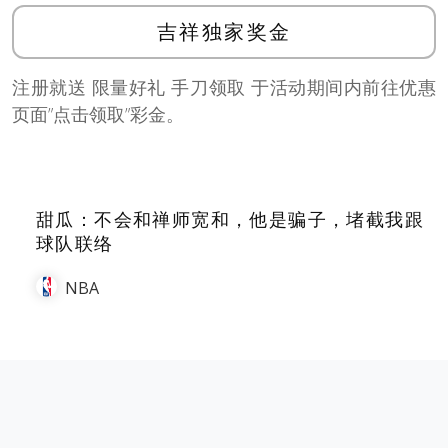
吉祥独家奖金
注册就送 限量好礼 手刀领取 于活动期间内前往优惠
页面”点击领取”彩金。
甜瓜：不会和禅师宽和，他是骗子，堵截我跟
球队联络
NBA