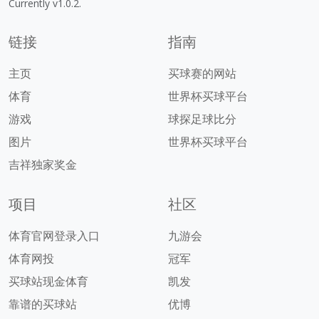
Currently v1.0.2.
链接
指南
主页
买球赛的网站
体育
世界杯买球平台
游戏
球探足球比分
图片
世界杯买球平台
吉祥独家奖金
项目
社区
体育官网登录入口
九游会
体育网投
冠军
买球站现金体育
凯发
靠谱的买球站
优博