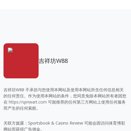
吉祥坊W88
吉祥坊W88 不承担与您使用本网站及使用本网站所含任何信息相关
的任何责任。作为使用本网站的条件，您同意免除本网站所有者因您
在
https://spnwart.com
可能推荐的任何第三方网站上使用任何服务
而产生的任何索赔。
关联方披露：Sportsbook & Casino Review 可能会因访问体育博彩
网站而获得广告佣金。