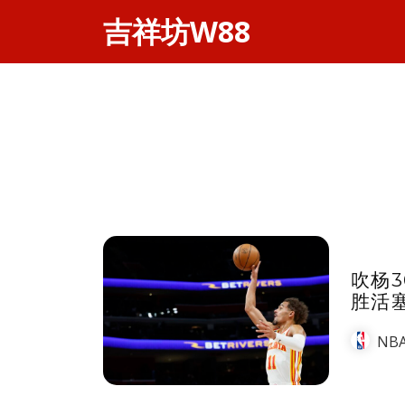
吉祥坊W88
吹杨3
胜活
NB