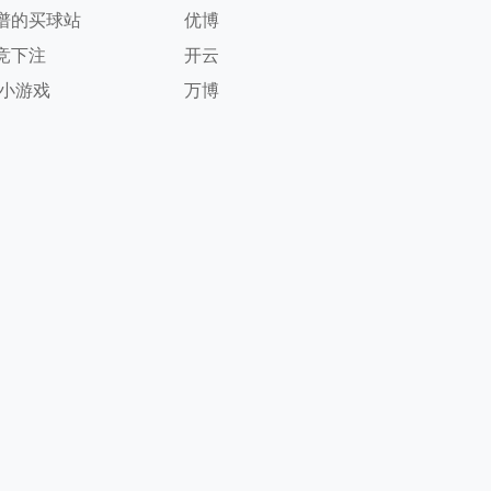
谱的买球站
优博
竞下注
开云
g小游戏
万博