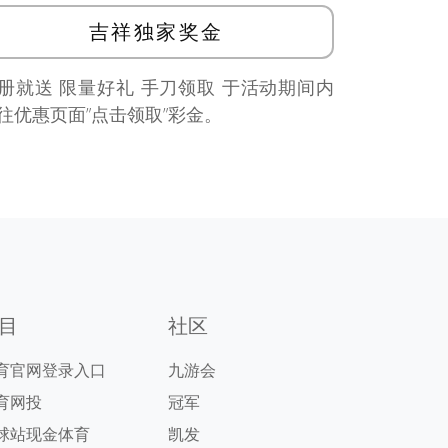
吉祥独家奖金
册就送 限量好礼 手刀领取 于活动期间内
往优惠页面”点击领取”彩金。
目
社区
育官网登录入口
九游会
育网投
冠军
球站现金体育
凯发