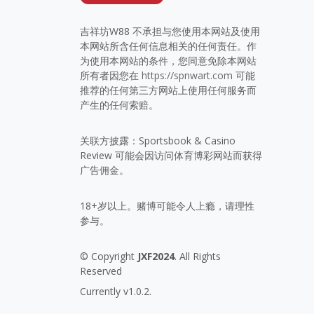
吉祥坊W88 不承担与您使用本网站及使用
本网站所含任何信息相关的任何责任。作
为使用本网站的条件，您同意免除本网站
所有者因您在
https://spnwart.com
可能
推荐的任何第三方网站上使用任何服务而
产生的任何索赔。
关联方披露：Sportsbook & Casino
Review 可能会因访问体育博彩网站而获得
广告佣金。
18+岁以上。赌博可能令人上瘾，请理性
参与。
© Copyright
JXF2024
. All Rights
Reserved
Currently v1.0.2.