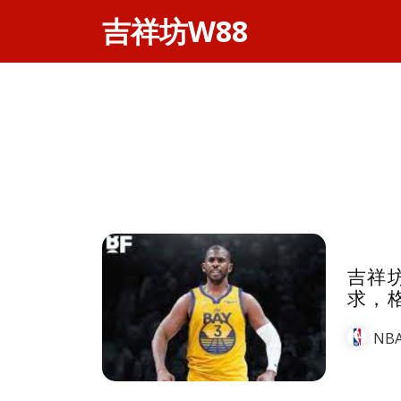
吉祥坊W88
吉祥
求，
NB