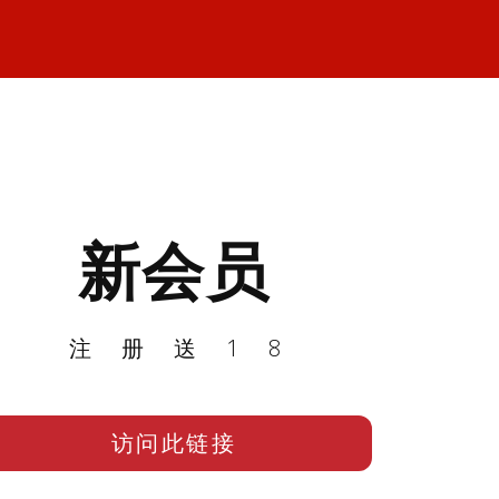
新会员
注册送18
访问此链接