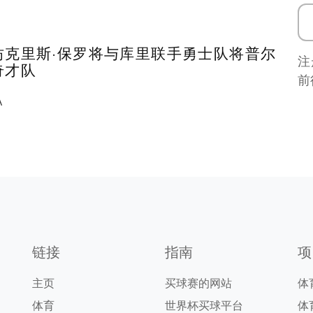
坊克里斯·保罗将与库里联手勇士队将普尔
注
奇才队
前
A
链接
指南
项
主页
买球赛的网站
体
体育
世界杯买球平台
体