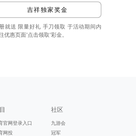
吉祥独家奖金
册就送 限量好礼 手刀领取 于活动期间内
往优惠页面”点击领取”彩金。
目
社区
育官网登录入口
九游会
育网投
冠军