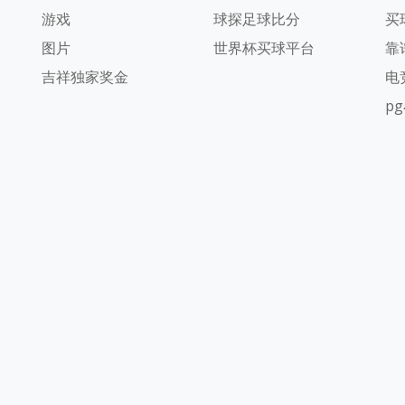
游戏
球探足球比分
买
图片
世界杯买球平台
靠
吉祥独家奖金
电
p