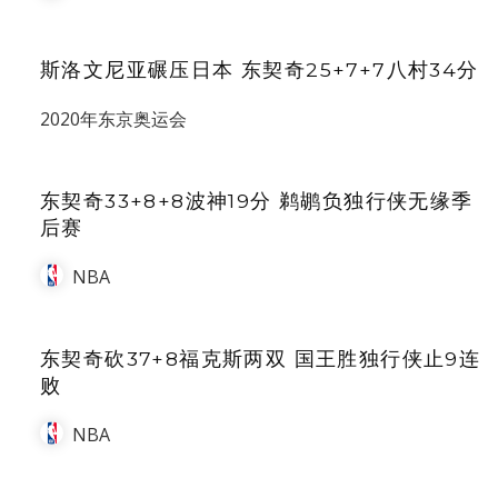
斯洛文尼亚碾压日本 东契奇25+7+7八村34分
2020年东京奥运会
东契奇33+8+8波神19分 鹈鹕负独行侠无缘季
后赛
NBA
东契奇砍37+8福克斯两双 国王胜独行侠止9连
败
NBA