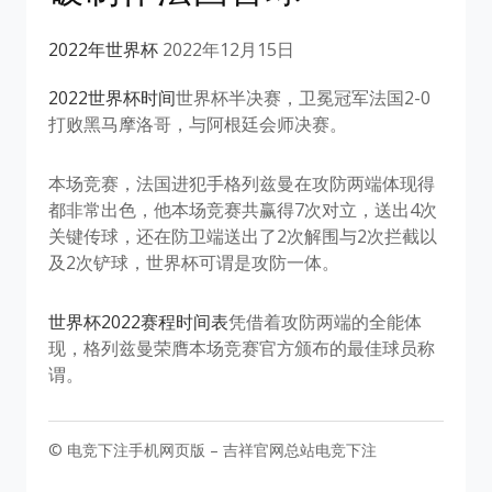
2022年世界杯
2022年12月15日
2022世界杯时间
​世界杯半决赛，卫冕冠军法国2-0
打败黑马摩洛哥，与阿根廷会师决赛。
本场竞赛，法国进犯手格列兹曼在攻防两端体现得
都非常出色，他本场竞赛共赢得7次对立，送出4次
关键传球，还在防卫端送出了2次解围与2次拦截以
及2次铲球，世界杯​可谓是攻防一体。
世界杯2022赛程时间表
​凭借着攻防两端的全能体
现，格列兹曼荣膺本场竞赛官方颁布的最佳球员称
谓。
© 电竞下注手机网页版 – 吉祥官网总站电竞下注