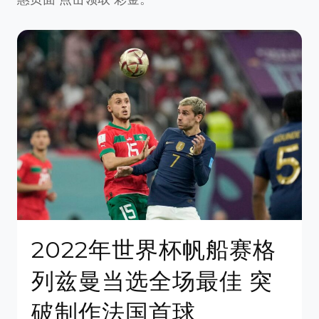
2022年世界杯帆船赛​格
列兹曼当选全场最佳 突
破制作法国首球