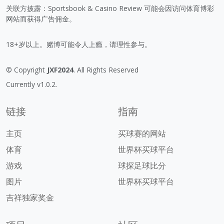
关联方披露：Sportsbook & Casino Review 可能会因访问体育博彩
网站而获得广告佣金。
18+岁以上。赌博可能令人上瘾，请理性参与。
© Copyright
JXF2024
. All Rights Reserved
Currently v1.0.2.
链接
指南
主页
买球赛的网站
体育
世界杯买球平台
游戏
球探足球比分
图片
世界杯买球平台
吉祥独家奖金