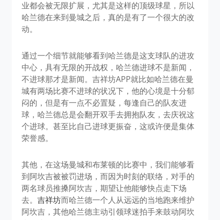
业都会被无限扩展，尤其是这样的顶级球星，所以
哈兰德在来到曼城之后，真的是有了一个很大的改
动。
通过一个细节就能够看到哈兰德是这支球队的进攻
中心，具有无限的开战权，哈兰德进球不是新闻，
不进球那才是新闻。吉祥坊APP就比如哈兰德在曼
城有两场比赛不进球的状况下，他的心境是十分郁
闷的，但是有一点不必置疑，每逢自己的队友进
球，哈兰德总是会翻开双手去拥抱队友，去庆祝这
个进球。甚至比自己进球更振奋，这或许便是集体
荣誉感。
其他，在这场曼城和布莱顿的比赛中，我们能够看
到阿坎吉被被罚进场，而因为时刻的联络，对手的
两名球员推搡阿坎吉，期望让他能够快点走下场
去。
吉祥坊
而哈兰德一个人从远远的当地跑来维护
阿坎吉，其他哈兰德主动引领球迷拍手来鼓动阿坎