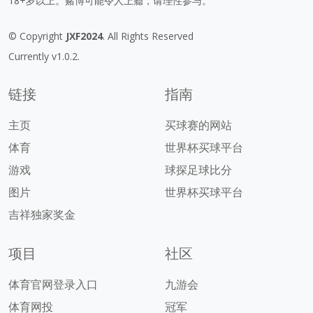
18+岁以上。赌博可能令人上瘾，请理性参与。
© Copyright
JXF2024
. All Rights Reserved
Currently v1.0.2.
链接
指南
主页
买球赛的网站
体育
世界杯买球平台
游戏
球探足球比分
图片
世界杯买球平台
吉祥独家奖金
项目
社区
体育官网登录入口
九游会
体育网投
冠军