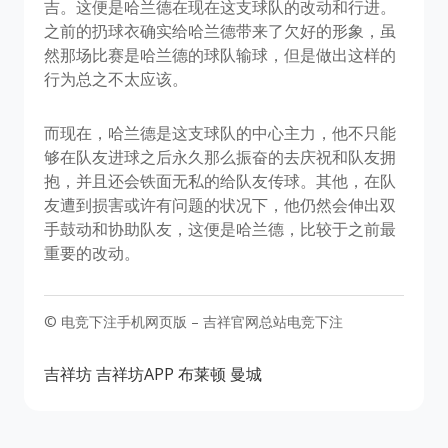
吉。这便是哈兰德在现在这支球队的改动和行进。
之前的扔球衣确实给哈兰德带来了欠好的形象，虽
然那场比赛是哈兰德的球队输球，但是做出这样的
行为总之不太应该。
而现在，哈兰德是这支球队的中心主力，他不只能
够在队友进球之后永久那么振奋的去庆祝和队友拥
抱，并且还会铁面无私的给队友传球。其他，在队
友遭到损害或许有问题的状况下，他仍然会伸出双
手鼓动和协助队友，这便是哈兰德，比较于之前最
重要的改动。
© 电竞下注手机网页版 – 吉祥官网总站电竞下注
吉祥坊
吉祥坊APP
布莱顿
曼城