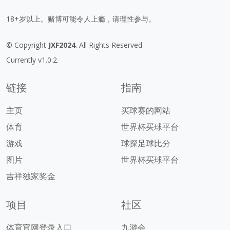
18+岁以上。赌博可能令人上瘾，请理性参与。
© Copyright
JXF2024
. All Rights Reserved
Currently v1.0.2.
链接
指南
主页
买球赛的网站
体育
世界杯买球平台
游戏
球探足球比分
图片
世界杯买球平台
吉祥独家奖金
项目
社区
体育官网登录入口
九游会