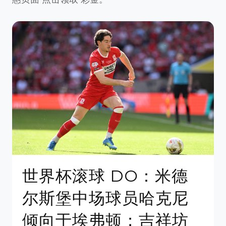
世界杯滚球 DO：米德
尔斯堡中场球员哈克尼
倾向于埃弗顿；吉祥坊