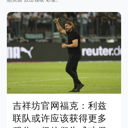
吉祥坊官网福克：利兹
联队或许应该获得更多