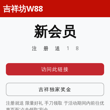
吉祥坊W88
新会员
注册送18
访问此链接
吉祥独家奖金
注册就送 限量好礼 手刀领取 于活动期间内前往优
惠页面”点击领取”彩金。