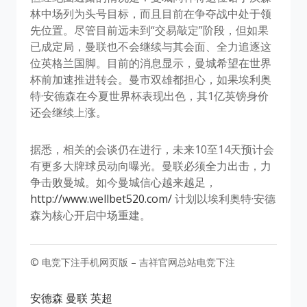
林中场列为头号目标，而且目前在争夺战中处于领
先位置。尽管目前远未到“交易敲定”阶段，但如果
已成定局，曼联也不会继续与其会面、全力追逐这
位英格兰国脚。目前的消息显示，曼城希望在世界
杯前加速推进转会。曼市双雄都担心，如果埃利奥
特·安德森在今夏世界杯表现出色，其1亿英镑身价
还会继续上涨。
据悉，相关的会谈仍在进行，未来10至14天预计会
有更多大牌球员动向曝光。曼联必须全力出击，力
争击败曼城。如今曼城信心越来越足，
http://www.wellbet520.com/
计划以埃利奥特·安德
森为核心开启中场重建。
© 电竞下注手机网页版 – 吉祥官网总站电竞下注
安德森
曼联
英超