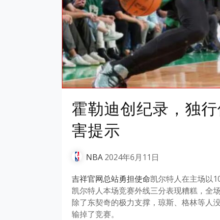
霍勒迪创纪录，独行
害提示
NBA
2024年6月11日
吉祥官网总站勇担使命
凯尔特人在主场以10
凯尔特人本场竞赛外线三分表现糟糕，全场
除了东契奇的极力支撑，琼斯、格林等人
输掉了竞赛。