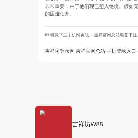
非常重要，由于他们现已堕入绝境。假如无
的困难任务。
© 电竞下注手机网页版 – 吉祥官网总站电竞下注
吉祥坊登录网
吉祥官网总站
手机登录入口
吉祥坊W88