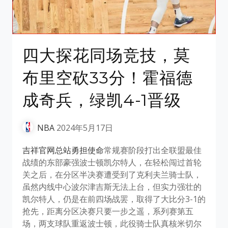
四大探花同场竞技，莫
布里空砍33分！霍福德
成奇兵，绿凯4-1晋级
NBA
2024年5月17日
吉祥官网总站勇担使命
常规赛阶段打出全联盟最佳
战绩的东部豪强波士顿凯尔特人，在轻松闯过首轮
关之后，在分区半决赛遭受到了克利夫兰骑士队，
虽然内线中心波尔津吉斯无法上台，但实力强壮的
凯尔特人，仍是在前四场战罢，取得了大比分3-1的
抢先，距离分区决赛只要一步之遥，系列赛第五
场，两支球队重返波士顿，此役骑士队真核米切尔