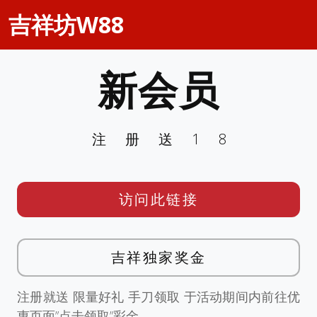
吉祥坊W88
新会员
注册送18
访问此链接
吉祥独家奖金
注册就送 限量好礼 手刀领取 于活动期间内前往优
惠页面”点击领取”彩金。