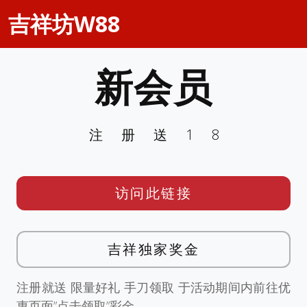
吉祥坊W88
新会员
注册送18
访问此链接
吉祥独家奖金
注册就送 限量好礼 手刀领取 于活动期间内前往优
惠页面”点击领取”彩金。