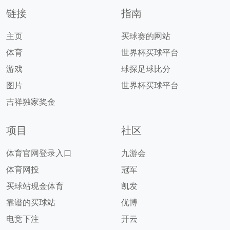
链接
指南
主页
买球赛的网站
体育
世界杯买球平台
游戏
球探足球比分
图片
世界杯买球平台
吉祥独家奖金
项目
社区
体育官网登录入口
九游会
体育网投
冠军
买球站现金体育
凯发
靠谱的买球站
优博
电竞下注
开云