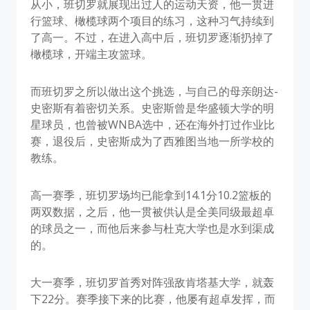
从小，班切罗就展现出过人的运动天资，他一贯进
行篮球、橄榄球两个项目的练习，这种习气持续到
了高一。不过，在进入高中后，班切罗逐渐扔掉了
橄榄球，开端主攻篮球。
而班切罗之所以做出这个挑选，与自己的母亲朗达-
史密斯有着密切关系。史密斯曾是华盛顿大学的明
星球员，也曾被WNBA选中，还在海外打过作业比
赛，退役后，史密斯成为了西雅图当地一所学校的
教练。
高一赛季，班切罗场均已能拿到14.1分10.2篮板的
两双数据，之后，他一贯被供认是全美同级最超卓
的球员之一，而他后来参与杜克大学也是水到渠成
的。
大一赛季，班切罗首秀对阵强敌肯塔基大学，就轰
下22分。赛季接下来的比赛，他屡有超卓发挥，而