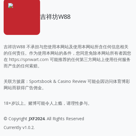
吉祥坊W88
吉祥坊W88 不承担与您使用本网站及使用本网站所含任何信息相关
的任何责任。作为使用本网站的条件，您同意免除本网站所有者因您
在
https://spnwart.com
可能推荐的任何第三方网站上使用任何服务
而产生的任何索赔。
关联方披露：Sportsbook & Casino Review 可能会因访问体育博彩
网站而获得广告佣金。
18+岁以上。赌博可能令人上瘾，请理性参与。
© Copyright
JXF2024
. All Rights Reserved
Currently v1.0.2.