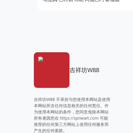
吉祥坊W88
吉祥坊W88 不承担与您使用本网站及使用
本网站所含任何信息相关的任何责任。作
为使用本网站的条件，您同意免除本网站
所有者因您在
https://spnwart.com
可能
推荐的任何第三方网站上使用任何服务而
产生的任何索赔。