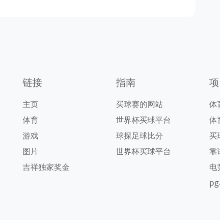
链接
指南
项
主页
买球赛的网站
体
体育
世界杯买球平台
体
游戏
球探足球比分
买
图片
世界杯买球平台
靠
吉祥独家奖金
电
p