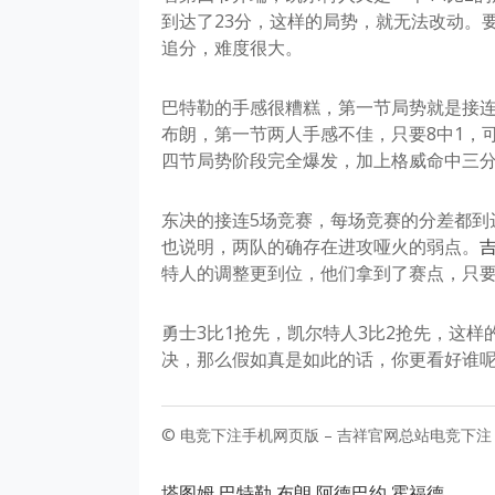
到达了23分，这样的局势，就无法改动。
追分，难度很大。
巴特勒的手感很糟糕，第一节局势就是接
布朗，第一节两人手感不佳，只要8中1，
四节局势阶段完全爆发，加上格威命中三
东决的接连5场竞赛，每场竞赛的分差都到
也说明，两队的确存在进攻哑火的弱点。
特人的调整更到位，他们拿到了赛点，只
勇士3比1抢先，凯尔特人3比2抢先，这
决，那么假如真是如此的话，你更看好谁
© 电竞下注手机网页版 – 吉祥官网总站电竞下注
塔图姆
巴特勒
布朗
阿德巴约
霍福德