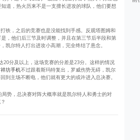
要知道，热火历来不是一支擅长进攻的球队，他们要想
连打铁，之后的竞赛也是没能找到手感。反观塔图姆和
可是，他们后三节及时调整，并且在第三节后半段和第
分，凯尔特人打出进攻小高潮，完全终结了悬念。
达20分及以上，这场竞赛的分差是23分。这样的情况
吉祥坊手机
​不过跟着斯玛特复出，罗威伤势无碍，凯尔
要回到主场不断电，他们就有更大的或许进入总决赛。
样的局势，总决赛对阵大概率就是凯尔特人和勇士的对
呢？