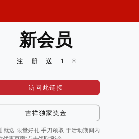
新会员
注册送18
访问此链接
吉祥独家奖金
册就送 限量好礼 手刀领取 于活动期间内
往优惠页面”点击领取”彩金。