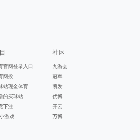
目
社区
育官网登录入口
九游会
育网投
冠军
球站现金体育
凯发
谱的买球站
优博
竞下注
开云
g小游戏
万博