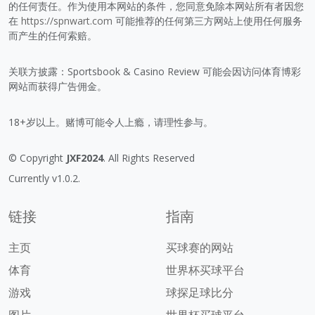
的任何责任。作为使用本网站的条件，您同意免除本网站所有者因您
在
https://spnwart.com
可能推荐的任何第三方网站上使用任何服务
而产生的任何索赔。
关联方披露：Sportsbook & Casino Review 可能会因访问体育博彩
网站而获得广告佣金。
18+岁以上。赌博可能令人上瘾，请理性参与。
© Copyright
JXF2024
. All Rights Reserved
Currently v1.0.2.
链接
指南
主页
买球赛的网站
体育
世界杯买球平台
游戏
球探足球比分