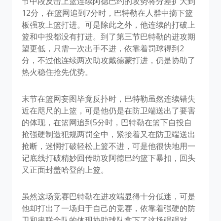
节中段反击上篮连续阿德巴约的攻势将分差扩大到
12分，在篮网追到7分时，巴特勒在人群中摘下篮
板强攻上篮打进。可是除此之外，他连续的打破上
篮和中投都没有打进。到了第三节巴特勒的进攻期
望更低，只需一次出手不进，依靠着罚球得到2
分，不过他连续两次助攻戴德蒙打进，仍是协助了
热火稳住抢先优势。
末节在篮网妄图毕竟反扑时，巴特勒虽然连续错失
近在咫尺的上篮，可是他仍是在防卫端送出了要害
的体现，在篮网追到5分时，巴特勒在篮下自投自
抢强硬制造犯规两罚全中，紧接着又在防卫端送出
抢断，迷惘打破轻松上篮不进，可是他很快地用一
记底线打破精妙回传助攻阿德巴约篮下暴扣，回头
又正面封盖哈登的上篮。
虽然这场竞赛巴特勒在进攻端显得十分低迷，可是
他却打出了一场归于自己的竞赛，依靠着强硬的防
卫和串联全队的体现协助球队拿下了这场强强对