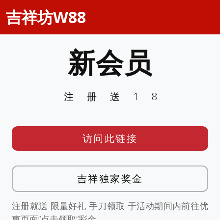
吉祥坊W88
新会员
注册送18
访问此链接
吉祥独家奖金
注册就送 限量好礼 手刀领取 于活动期间内前往优
惠页面”点击领取”彩金。