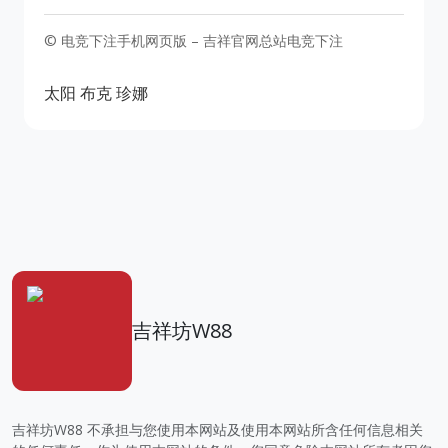
© 电竞下注手机网页版 – 吉祥官网总站电竞下注
太阳
布克
珍娜
吉祥坊W88
吉祥坊W88 不承担与您使用本网站及使用本网站所含任何信息相关