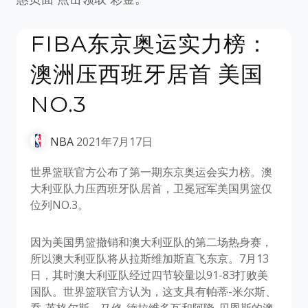
FIBA东京奥运实力榜：
澳洲压西班牙居首 美国
NO.3
NBA
2021年7月17日
世界篮联官方公布了第一期东京奥运会实力榜。澳
大利亚队力压西班牙队居首，卫冕冠军美国男篮仅
位列NO.3。
因为美国男篮撤销和澳大利亚队的第二场热身赛，
所以澳大利亚队将从拉斯维加斯直飞东京。7月13
日，其时澳大利亚队经过四节较量以91-83打败美
国队。世界篮联官方认为，这支具有帕蒂-米尔斯、