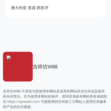
澳大利亚
美国
西班牙
吉祥坊W88
吉祥坊W88 不承担与您使用本网站及使用本网站所含任何信息相关
的任何责任。作为使用本网站的条件，您同意免除本网站所有者因您
在
https://spnwart.com
可能推荐的任何第三方网站上使用任何服务
而产生的任何索赔。