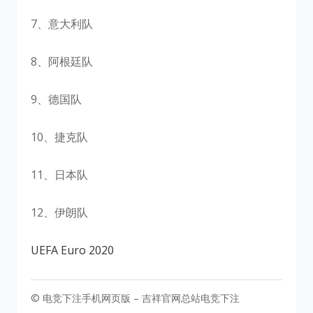
7、意大利队
8、阿根廷队
9、德国队
10、捷克队
11、日本队
12、伊朗队
UEFA Euro 2020
© 电竞下注手机网页版 – 吉祥官网总站电竞下注