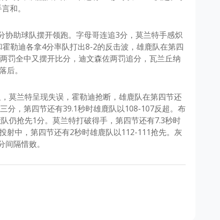
手言和。
分协助球队摆开领跑。字母哥连追3分，莫兰特手感炽
顿和霍勒迪各拿4分率队打出8-2的反击波，雄鹿队在第四
鲁克斯两罚全中又摆开比分，迪文森佐两罚追分，瓦兰丘纳
6落后。
板，莫兰特呈现失误，霍勒迪抢断，雄鹿队在第四节还
分，第四节还有39.1秒时雄鹿队以108-107反超。布
队仍抢先1分。莫兰特打破得手，第四节还有7.3秒时
跳投射中，第四节还有2秒时雄鹿队以112-111抢先。灰
分间隔惜败。