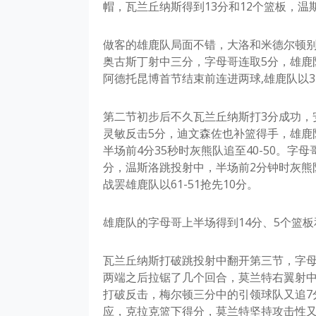
帽，瓦兰丘纳斯得到13分和12个篮板，温
做客的雄鹿队局面不错，大洛和米德尔顿别
奥古斯丁射中三分，字母哥连取5分，雄鹿
阿德托昆博首节结束前连进两球,雄鹿队以31
第二节初步后不久瓦兰丘纳斯打3分成功，
灵敏反击5分，迪文森佐也补篮得手，雄鹿队
半场前4分35秒时灰熊队追至40-50。
分，温斯洛跳投射中，半场前2分钟时灰熊队
战罢雄鹿队以61-51抢先10分。
雄鹿队的字母哥上半场得到14分、5个篮板
瓦兰丘纳斯打破跳投射中翻开第三节，字母
两端之后拉锯了几个回合，莫兰特右翼射中三
打破反击，梅尔顿三分中的引领球队又追7
应，克拉克篮下得分，莫兰特坚持攻击性又得