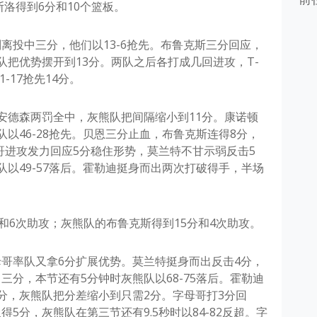
斯洛得到6分和10个篮板。
离投中三分，他们以13-6抢先。布鲁克斯三分回应，
队把优势摆开到13分。两队之后各打成几回进攻，T-
-17抢先14分。
安德森两罚全中，灰熊队把间隔缩小到11分。康诺顿
以46-28抢先。贝恩三分止血，布鲁克斯连得8分，
字母哥进攻发力回应5分稳住形势，莫兰特不甘示弱反击5
以49-57落后。霍勒迪挺身而出两次打破得手，半场
和6次助攻；灰熊队的布鲁克斯得到15分和4次助攻。
哥率队又拿6分扩展优势。莫兰特挺身而出反击4分，
分，本节还有5分钟时灰熊队以68-75落后。霍勒迪
分，灰熊队把分差缩小到只需2分。字母哥打3分回
5分，灰熊队在第三节还有9.5秒时以84-82反超。字