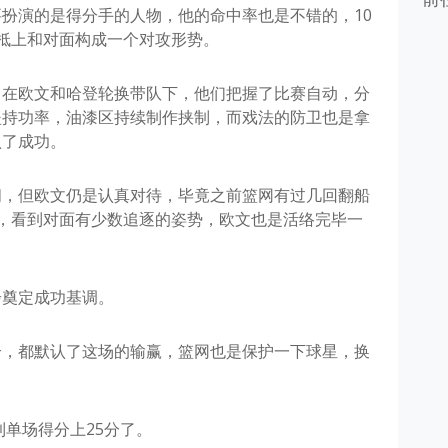
扮演的是得分手的人物，他的命中率也是不错的，10
柢上和对面构成一个对攻形势。
，在欧文和哈登轮换带队下，他们把握了比赛自动，分
坚持功率，油漆区持续制作挟制，而戏法的防卫也是拿
认了成功。
间，但欧文仍是认真对待，毕竟之前篮网有过几回翻船
，看到对面有少数追逐的姿势，欧文也是活络完毕一
步奠定成功基调。
合，都默认了这场的输赢，篮网也是保护一下球星，换
到单场得分上25分了。