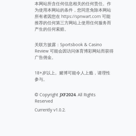
本网站所含任何信息相关的任何责任。作
为使用本网站的条件，您同意免除本网站
所有者因您在
https://spnwart.com
可能
推荐的任何第三方网站上使用任何服务而
产生的任何索赔。
关联方披露：Sportsbook & Casino
Review 可能会因访问体育博彩网站而获得
广告佣金。
18+岁以上。赌博可能令人上瘾，请理性
参与。
© Copyright
JXF2024
. All Rights
Reserved
Currently v1.0.2.