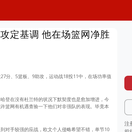
9进攻定基调 他在场篮网净胜
7分、5篮板、9助攻，运动战18投11中，在场功率值
和哈登在没有杜兰特的状况下默契度也是愈加增进，今
或许篮网有机遇查验一下他们对非强队的表现。毕竟本
。
注
到对手较强的应战，欧文个人侵略希望不错，单节10
前