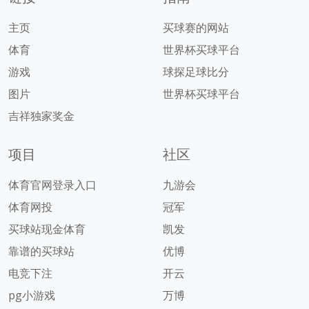
主页
买球赛的网站
体育
世界杯买球平台
游戏
球探足球比分
图片
世界杯买球平台
吉祥独家奖金
项目
社区
体育官网登录入口
九游会
体育网投
冠军
买球站现金体育
凯发
靠谱的买球站
优博
电竞下注
开云
pg小游戏
万博