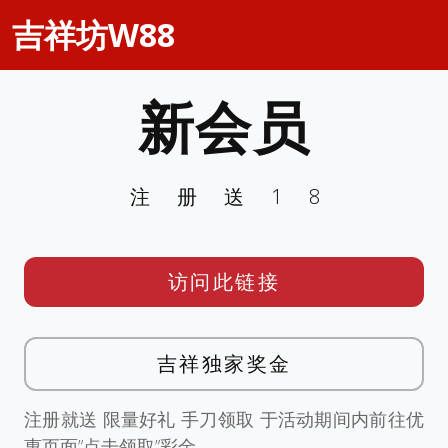
吉祥坊W88
新会员
注册送18
访问此链接
吉祥独家奖金
注册就送 限量好礼 手刀领取 于活动期间内前往优
惠页面”点击领取”彩金。