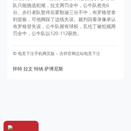
队只能挑选犯规，拉文两罚全中，公牛队抢先6
分。步行者队暂停后霍勒迪三分不中，布罗格登拿
到篮板，可他脚踩了边线失误。裁判回看录像承认
布罗格登失误，公牛队握有球权，瓦伦丁被犯规两
罚全中，公牛队以120-112获胜。
© 电竞下注手机网页版 – 吉祥官网总站电竞下注
怀特
拉文
特纳
萨博尼斯