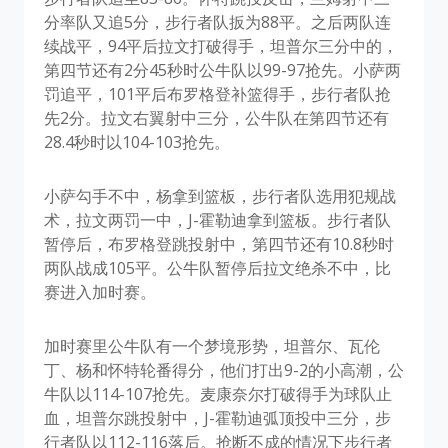
分率队又追5分，步行者队扳为88平。之后两队连
续战平，94平后拉文打破得手，坦普尔三分中的，
第四节还有2分45秒时公牛队以99-97抢先。小萨两
罚追平，101平后布罗格登补篮得手，步行者队抢
先2分。拉文右翼射中三分，公牛队在第四节还有
28.4秒时以104-103抢先。
小萨勾手不中，杨拿到篮板，步行者队选用犯规战
术，拉文两罚一中，J-霍勒迪拿到篮板。步行者队
暂停后，布罗格登跳投射中，第四节还有10.8秒时
两队战成105平。公牛队暂停后拉文绝杀不中，比
赛进入加时赛。
加时赛里公牛队有一个梦境形势，坦普尔、瓦伦
丁、杨和怀特轮番得分，他们打出9-2的小高潮，公
牛队以114-107抢先。麦康奈尔打破得手为球队止
血，坦普尔跳投射中，J-霍勒迪弧顶投中三分，步
行者队以112-116落后。抢断不成的情况下步行者