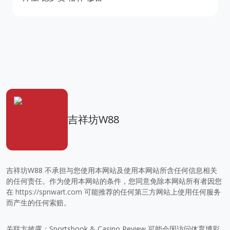
吉祥坊W88
吉祥坊W88 不承担与您使用本网站及使用本网站所含任何信息相关
的任何责任。作为使用本网站的条件，您同意免除本网站所有者因您
在
https://spnwart.com
可能推荐的任何第三方网站上使用任何服务
而产生的任何索赔。
关联方披露：Sportsbook & Casino Review 可能会因访问体育博彩