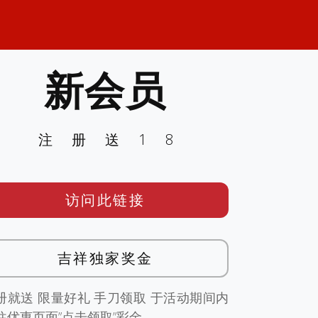
新会员
注册送18
访问此链接
吉祥独家奖金
册就送 限量好礼 手刀领取 于活动期间内
往优惠页面”点击领取”彩金。