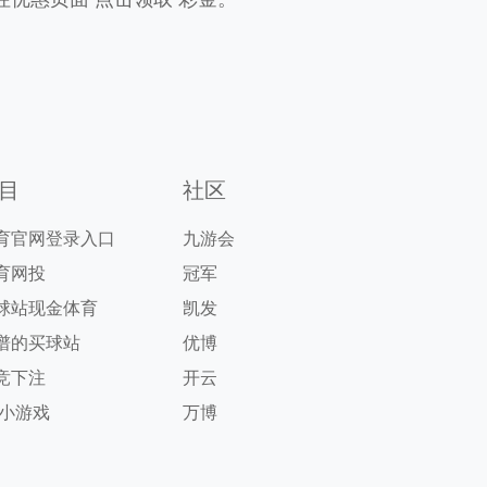
目
社区
育官网登录入口
九游会
育网投
冠军
球站现金体育
凯发
谱的买球站
优博
竞下注
开云
g小游戏
万博