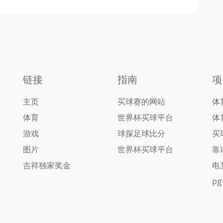
链接
指南
项
主页
买球赛的网站
体
体育
世界杯买球平台
体
游戏
球探足球比分
买
图片
世界杯买球平台
靠
吉祥独家奖金
电
p