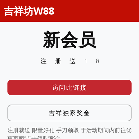
吉祥坊W88
新会员
注册送18
访问此链接
吉祥独家奖金
注册就送 限量好礼 手刀领取 于活动期间内前往优
惠页面”点击领取”彩金。